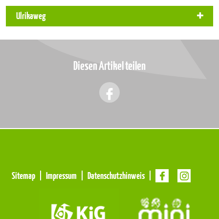
Ulrikaweg
Diesen Artikel teilen
Meta
Sitemap
Impressum
Datenschutzhinweis
Navigation
Navigation
überspringen