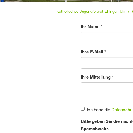
Sie
Katholisches Jugendreferat Ehingen-Ulm
Navigation
befinden
sich
überspringen
hier:
Ihr Name
*
Ihre E-Mail
*
Ihre Mitteilung
*
Ich habe die
Datenschu
Bitte geben Sie die nach
Spamabwehr.