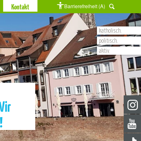
Kontakt
Barrierefreiheit (A)
katholisch.
politisch.
aktiv.
Wir
!