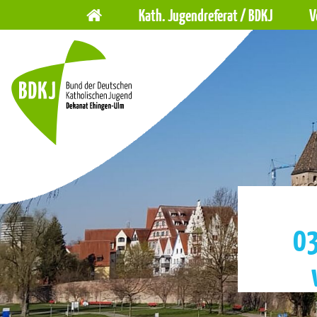
Hauptnavigation
Navigation
Kath. Jugendreferat / BDKJ
V
überspringen
03