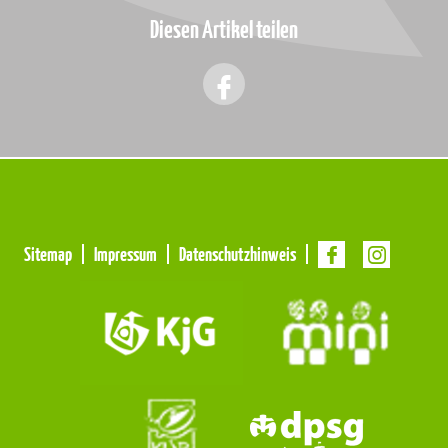
Diesen Artikel teilen
Meta
Sitemap
Impressum
Datenschutzhinweis
Navigation
Navigation
überspringen